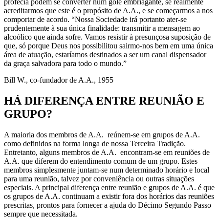
profecia podem se converter num gole embriagante, se realmente
acreditarmos que este é o propósito de A.A., e se começarmos a nos
comportar de acordo. “Nossa Sociedade irá portanto ater-se
prudentemente à sua única finalidade: transmitir a mensagem ao
alcoólico que ainda sofre. Vamos resistir à presunçosa suposição de
que, só porque Deus nos possibilitou sairmo-nos bem em uma única
área de atuação, estaríamos destinados a ser um canal dispensador
da graça salvadora para todo o mundo.”
Bill W., co-fundador de A.A., 1955
HÁ DIFERENÇA ENTRE REUNIÃO E
GRUPO?
A maioria dos membros de A.A. reúnem-se em grupos de A.A.
como definidos na forma longa de nossa Terceira Tradição.
Entretanto, alguns membros de A.A. encontram-se em reuniões de
A.A. que diferem do entendimento comum de um grupo. Estes
membros simplesmente juntam-se num determinado horário e local
para uma reunião, talvez por conveniência ou outras situações
especiais. A principal diferença entre reunião e grupos de A.A. é que
os grupos de A.A. continuam a existir fora dos horários das reuniões
prescritas, prontos para fornecer a ajuda do Décimo Segundo Passo
sempre que necessitada.