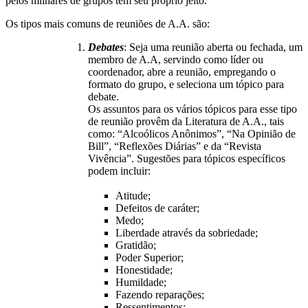
pelos milhares de grupos tem seu próprio jeito.
Os tipos mais comuns de reuniões de A.A. são:
Debates
: Seja uma reunião aberta ou fechada, um
membro de A.A, servindo como líder ou
coordenador, abre a reunião, empregando o
formato do grupo, e seleciona um tópico para
debate.
Os assuntos para os vários tópicos para esse tipo
de reunião provêm da Literatura de A.A., tais
como: “Alcoólicos Anônimos”, “Na Opinião de
Bill”, “Reflexões Diárias” e da “Revista
Vivência”. Sugestões para tópicos específicos
podem incluir:
Atitude;
Defeitos de caráter;
Medo;
Liberdade através da sobriedade;
Gratidão;
Poder Superior;
Honestidade;
Humildade;
Fazendo reparações;
Ressentimentos;