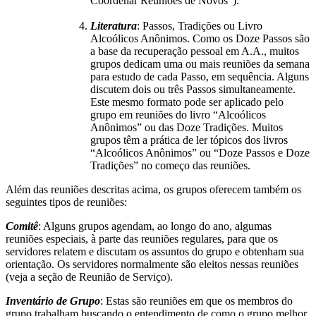
Coordenar Reuniões de Novos”).
Literatura
: Passos, Tradições ou Livro
Alcoólicos Anônimos. Como os Doze Passos são
a base da recuperação pessoal em A.A., muitos
grupos dedicam uma ou mais reuniões da semana
para estudo de cada Passo, em sequência. Alguns
discutem dois ou três Passos simultaneamente.
Este mesmo formato pode ser aplicado pelo
grupo em reuniões do livro “Alcoólicos
Anônimos” ou das Doze Tradições. Muitos
grupos têm a prática de ler tópicos dos livros
“Alcoólicos Anônimos” ou “Doze Passos e Doze
Tradições” no começo das reuniões.
Além das reuniões descritas acima, os grupos oferecem também os
seguintes tipos de reuniões:
Comitê
: Alguns grupos agendam, ao longo do ano, algumas
reuniões especiais, à parte das reuniões regulares, para que os
servidores relatem e discutam os assuntos do grupo e obtenham sua
orientação. Os servidores normalmente são eleitos nessas reuniões
(veja a seção de Reunião de Serviço).
Inventário de Grupo
: Estas são reuniões em que os membros do
grupo trabalham buscando o entendimento de como o grupo melhor