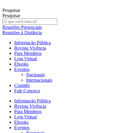
Ir
para
Pesquisar
o
Pesquisar
conteúdo
Reuniões Presenciais
Reuniões à Distância
Informação Pública
Revista Vivência
Para Membros
Loja Virtual
Ebooks
Eventos
Nacionais
Internacionais
Comitês
Fale Conosco
Informação Pública
Revista Vivência
Para Membros
Loja Virtual
Ebooks
Eventos
Nacionais