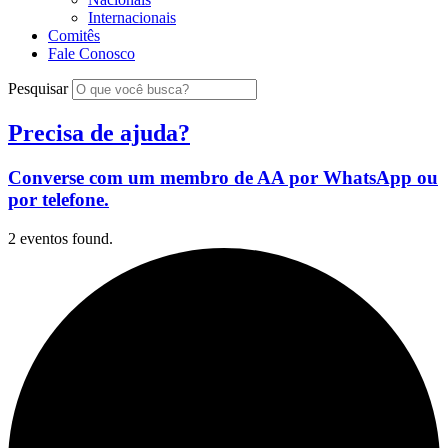
Internacionais
Comitês
Fale Conosco
Pesquisar
Precisa de ajuda?
Converse com um membro de AA por WhatsApp ou
por telefone.
2 eventos found.